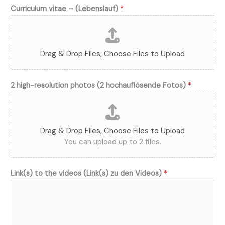
Curriculum vitae – (Lebenslauf)
*
f
)
b
e
Drag & Drop Files,
Choose Files to Upload
r
e
i
2 high-resolution photos (2 hochauflösende Fotos)
*
t
g
e
Drag & Drop Files,
Choose Files to Upload
s
You can upload up to 2 files.
t
e
l
Link(s) to the videos (Link(s) zu den Videos)
*
l
t