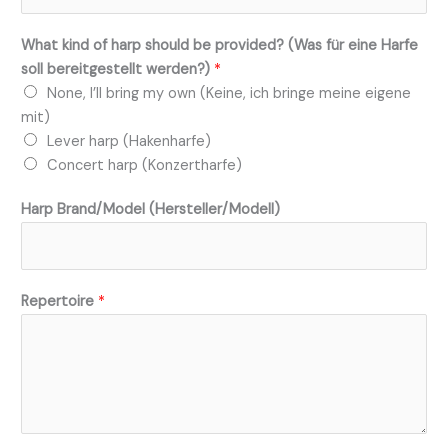
(
What kind of harp should be provided? (Was für eine Harfe
L
soll bereitgestellt werden?)
*
i
None, I’ll bring my own (Keine, ich bringe meine eigene
n
mit)
k
Lever harp (Hakenharfe)
(
Concert harp (Konzertharfe)
s
)
Harp Brand/Model (Hersteller/Modell)
(
L
e
b
Repertoire
*
e
n
s
l
a
u